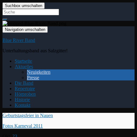
Suchbox umschalten
Search
for:
Navigation umschalten
Blue River Band
Unterhaltungsband aus Salzgitter!
Startseite
Aktuelles
Neuigkeiten
Presse
Die Band
Repertoire
Hörproben
Historie
Kontakt
Geburtstagsfeier in Nauen
Fotos Karneval 2011
Okt.
23