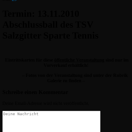
Termin: 13.11.2010
Abschlussball des TSV
Salzgitter Sparte Tennis
Eintrittskarten für diese
öffentliche Veranstaltung
sind nur im
Vorverkauf erhältlich!
– Fotos von der Veranstaltung sind unter der Rubrik
Galerie zu finden –
Schreibe einen Kommentar
Deine Email-Adresse wird nicht veröffentlicht.