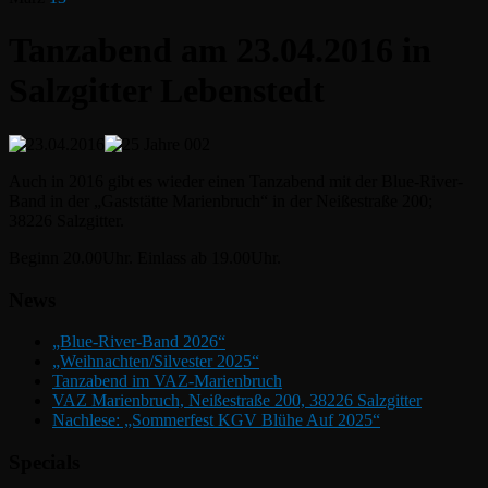
Tanzabend am 23.04.2016 in
Salzgitter Lebenstedt
Auch in 2016 gibt es wieder einen Tanzabend mit der Blue-River-
Band in der „Gaststätte Marienbruch“ in der Neißestraße 200;
38226 Salzgitter.
Beginn 20.00Uhr. Einlass ab 19.00Uhr.
News
„Blue-River-Band 2026“
„Weihnachten/Silvester 2025“
Tanzabend im VAZ-Marienbruch
VAZ Marienbruch, Neißestraße 200, 38226 Salzgitter
Nachlese: „Sommerfest KGV Blühe Auf 2025“
Specials