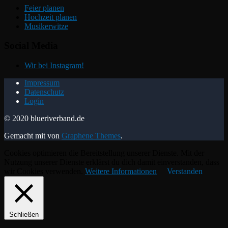
Feier planen
Hochzeit planen
Musikerwitze
Social Media
Wir bei Instagram!
Impressum
Datenschutz
Login
© 2020 blueriverband.de
Gemacht mit
von
Graphene Themes
.
Cookies optimieren die Bereitstellung unserer Dienste. Mit der
Nutzung unserer Dienste erklärst du dich damit einverstanden, dass
wir Cookies verwenden.
Weitere Informationen
Verstanden
Schließen