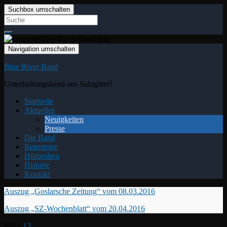
Suchbox umschalten
Search
for:
Navigation umschalten
Blue River Band
Unterhaltungsband aus Salzgitter!
Startseite
Aktuelles
Neuigkeiten
Presse
Die Band
Repertoire
Hörproben
Historie
Kontakt
Auszug „Goslarsche Zeitung“ vom 08.03.2016
Auszug „SZ-Wochenblatt“ vom 20.04.2016
März
13